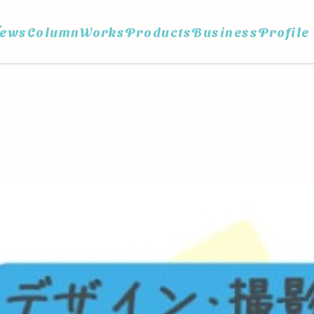
ews
Column
Works
Products
Business
Profile