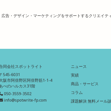
・広告・デザイン・マーケティングをサポートするクリエイテ
合同会社スポットライト
ニュース
〒545-6031
実績
大阪市阿倍野区阿倍野筋1-1-4
商品・サービス
あべのハルカス31階
コラム
050-3559-3502
info@spotwrite-fp.com
課題解決 無料メール