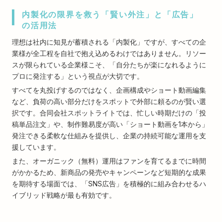
内製化の限界を救う「賢い外注」と「広告」
の活用法
理想は社内に知見が蓄積される「内製化」ですが、すべての企
業様が全工程を自社で抱え込めるわけではありません。リソー
スが限られている企業様こそ、「自分たちが楽になれるように
プロに発注する」という視点が大切です。
すべてを丸投げするのではなく、企画構成やショート動画編集
など、負荷の高い部分だけをスポットで外部に頼るのが賢い選
択です。合同会社スポットライトでは、忙しい時期だけの「投
稿単品注文」や、制作難易度が高い「ショート動画を1本から」
発注できる柔軟な仕組みを提供し、企業の持続可能な運用を支
援しています。
また、オーガニック（無料）運用はファンを育てるまでに時間
がかかるため、新商品の発売やキャンペーンなど短期的な成果
を期待する場面では、「SNS広告」を積極的に組み合わせるハ
イブリッド戦略が最も有効です。