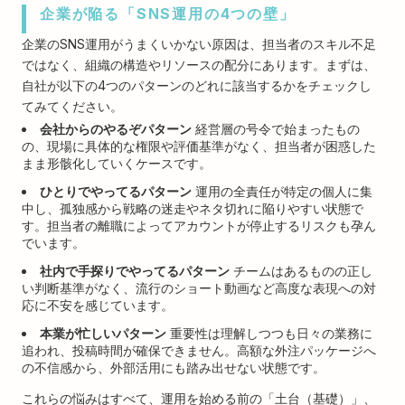
企業が陥る「SNS運用の4つの壁」
企業のSNS運用がうまくいかない原因は、担当者のスキル不足
ではなく、組織の構造やリソースの配分にあります。まずは、
自社が以下の4つのパターンのどれに該当するかをチェックし
てみてください。
会社からのやるぞパターン
経営層の号令で始まったもの
の、現場に具体的な権限や評価基準がなく、担当者が困惑した
まま形骸化していくケースです。
ひとりでやってるパターン
運用の全責任が特定の個人に集
中し、孤独感から戦略の迷走やネタ切れに陥りやすい状態で
す。担当者の離職によってアカウントが停止するリスクも孕ん
でいます。
社内で手探りでやってるパターン
チームはあるものの正し
い判断基準がなく、流行のショート動画など高度な表現への対
応に不安を感じています。
本業が忙しいパターン
重要性は理解しつつも日々の業務に
追われ、投稿時間が確保できません。高額な外注パッケージへ
の不信感から、外部活用にも踏み出せない状態です。
これらの悩みはすべて、運用を始める前の「土台（基礎）」、