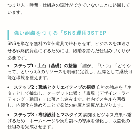
つまり人・時間・仕組みの設計ができていないことに起因して
います。
強い組織をつくる「SNS運用3STEP」
SNSを単なる無料の宣伝道具で終わらせず、ビジネスを加速さ
せる戦略的資産にするためには、段階を踏んだ仕組みづくりが
必要です。
ステップ1：土台（基礎）の整備
「誰が」「いつ」「どうや
って」という3点のリソースを明確に定義し、組織として継続可
能な環境を整えます。
ステップ2：戦略とクリエイティブの構築
自社の強みを「ネ
タ」として抽出し、ターゲットに響く「表現（デザイン・ライ
ティング・動画）」に落とし込みます。社内でスキルを習得
し、内製化を進めることで発信の純度と速度が上がります。
ステップ3：導線設計とマネタイズ
認知をビジネス成果へ繋
げるため、ホームページや実店舗への導線を強化し、収益化の
仕組みを完成させます。